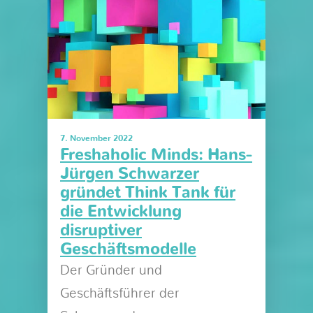
7. November 2022
Freshaholic Minds: Hans-
Jürgen Schwarzer
gründet Think Tank für
die Entwicklung
disruptiver
Geschäftsmodelle
Der Gründer und
Geschäftsführer der