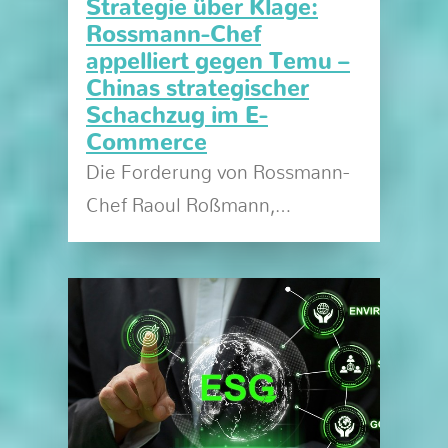
Strategie über Klage:
Rossmann-Chef
appelliert gegen Temu –
Chinas strategischer
Schachzug im E-
Commerce
Die Forderung von Rossmann-
Chef Raoul Roßmann,…