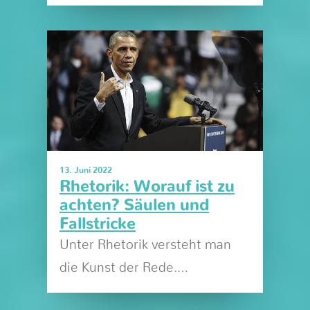
13. Juni 2022
Rhetorik: Worauf ist zu
achten? Säulen und
Fallstricke
Unter Rhetorik versteht man
die Kunst der Rede.…