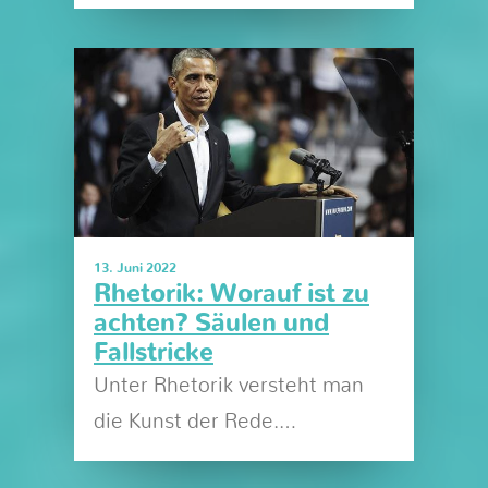
13. Juni 2022
Rhetorik: Worauf ist zu
achten? Säulen und
Fallstricke
Unter Rhetorik versteht man
die Kunst der Rede.…