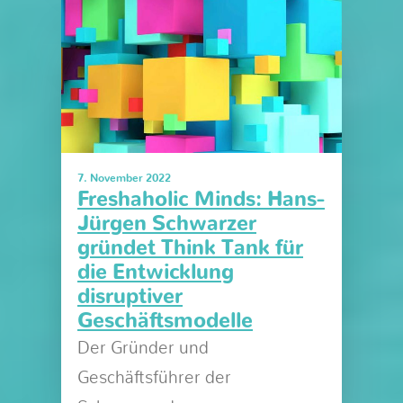
7. November 2022
Freshaholic Minds: Hans-
Jürgen Schwarzer
gründet Think Tank für
die Entwicklung
disruptiver
Geschäftsmodelle
Der Gründer und
Geschäftsführer der