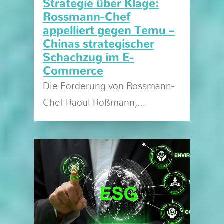
Strategie über Klage:
Rossmann-Chef
appelliert gegen Temu –
Chinas strategischer
Schachzug im E-
Commerce
Die Forderung von Rossmann-
Chef Raoul Roßmann,…