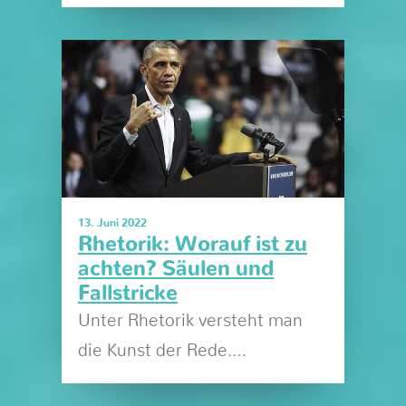
13. Juni 2022
Rhetorik: Worauf ist zu
achten? Säulen und
Fallstricke
Unter Rhetorik versteht man
die Kunst der Rede.…