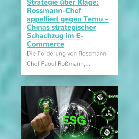
Strategie über Klage:
Rossmann-Chef
appelliert gegen Temu –
Chinas strategischer
Schachzug im E-
Commerce
Die Forderung von Rossmann-
Chef Raoul Roßmann,…