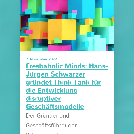
7. November 2022
Freshaholic Minds: Hans-
Jürgen Schwarzer
gründet Think Tank für
die Entwicklung
disruptiver
Geschäftsmodelle
Der Gründer und
Geschäftsführer der