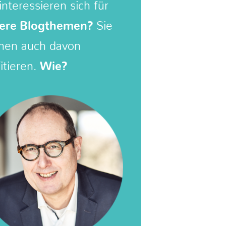
interessieren sich für
ere Blogthemen?
Sie
nen auch davon
itieren.
Wie?