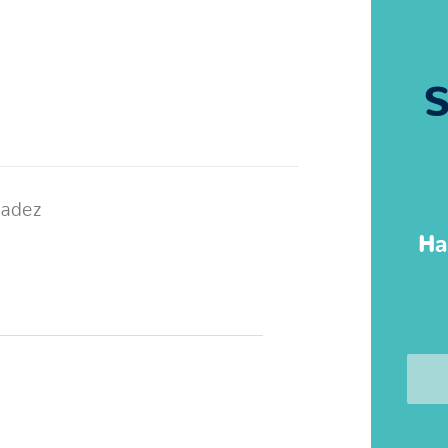
S
jadez
Ha