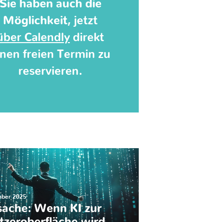
Sie haben auch die
Möglichkeit,
jetzt
über Calendly
direkt
inen freien Termin zu
reservieren
.
mber 2025
sache: Wenn KI zur