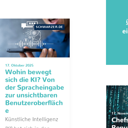
SCHWARZER.DE
e
17. Oktober 2025
Wohin bewegt
sich die KI? Von
der Spracheingabe
zur unsichtbaren
Benutzeroberfläch
e
17. Nove
Künstliche Intelligenz
Chef